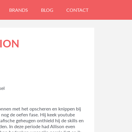
BRANDS
BLOG
CONTACT
TION
kel
egonnen met het opscheren en knippen bij
l nog de oefen fase. Hij keek youtube
rafische geheugen onthield hij de skills en
nden. In deze periode had Allison even