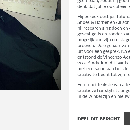
geen baan, zodat hij goed 
denk dat jullie ook al een
Hij bekeek destijds tutor
Shoes & Barber en Allison
hij research ging doen e
gevestigd is en zonder aar
mogelijk zou zijn om stage
proeven. De eigenaar van
uit voor een gesprek. Na 
ontstond de Vincenzo Aca
was. Sinds Juni dit jaar is
met een salon aan huis in 
creativiteit echt tot zijn 
En nu het leukste van all
creatieve hairstylist aang
in de winkel zijn en nieu
DEEL DIT BERICHT