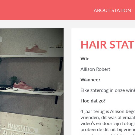
ABOUT STATION
HAIR STA
Wie
Allison Robert
Wanneer
Elke zaterdag in onze win
Hoe dat zo?
4 jaar terug is Allison b
vrienden, dit was allemaa
video’s en door zijn fotog
probeerde dit uit bij vrie