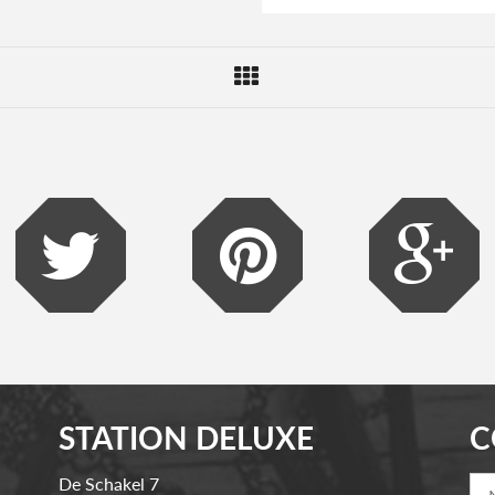
STATION DELUXE
C
De Schakel 7