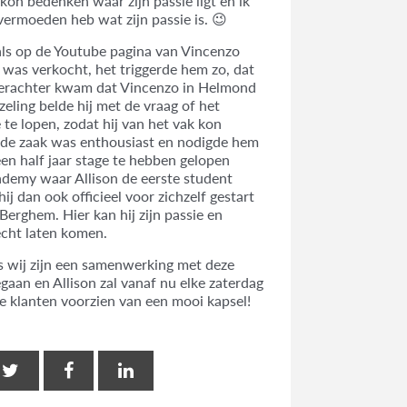
kon bedenken waar zijn passie ligt en ik
 vermoeden heb wat zijn passie is. 😉
ials op de Youtube pagina van Vincenzo
 was verkocht, het triggerde hem zo, dat
n erachter kwam dat Vincenzo in Helmond
zeling belde hij met de vraag of het
 te lopen, zodat hij van het vak kon
 de zaak was enthousiast en nodigde hem
een half jaar stage te hebben gelopen
demy waar Allison de eerste student
 hij dan ook officieel voor zichzelf gestart
Berghem. Hier kan hij zijn passie en
recht laten komen.
es wij zijn een samenwerking met deze
egaan en Allison zal vanaf nu elke zaterdag
we klanten voorzien van een mooi kapsel!