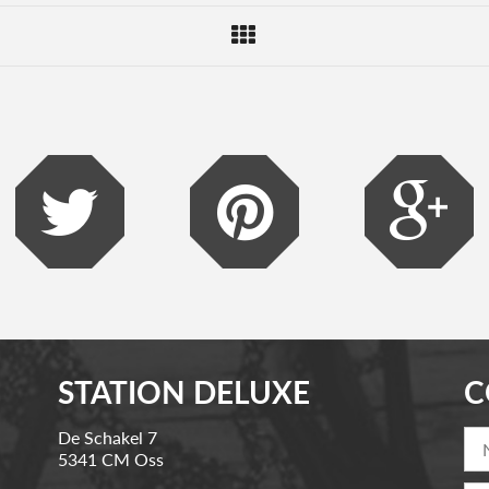
STATION DELUXE
C
De Schakel 7
5341 CM Oss