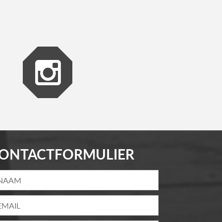
ONTACTFORMULIER