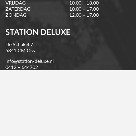
VRIJDAG
10.00 – 18.00
ZATERDAG
10.00 – 17.00
ZONDAG
12.00 – 17.00
STATION DELUXE
De Schakel 7
5341 CM Oss
info@station-deluxe.nl
0412 – 644702
Kvk.nr 56780591
BTW NL150543931B01
CONTACTFORMULIER