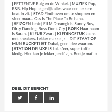
|
EETTENTJE
Ruig en de Winkel.
|
MUZIEK
Pop,
R&B, Hip Hop, eigenlijk alles waar een lekkere
beat in zit.
|
STAD
Eindhoven om te shoppen en
sfeer maar… Oss is The Place To Be haha.
|
SEIZOEN
Lente
|
FILM
Dreamgirls, Sunny Boy,
Dirty Dancing, Boys Don’t Cry
|
BOEK
Haar naam
is Sarah.
|
KLEUR
Zwart |
KLEDINGSTUK
Jeans
met sneakers. Lekker makkelijk!
|
DIT STAAT OP
MIJN BUCKETLIST
Dubai, geen idee waarom.
| STATION DELUXE IS
Lol, sfeer, super toffe
kledig. Hier kan je lekker jezelf zijn. Beetje maf :p
DEEL DIT BERICHT